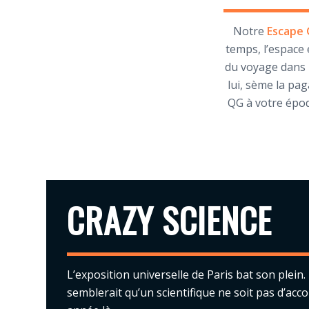
Notre
Escape 
temps, l’espace 
du voyage dans l
lui, sème la pag
QG à votre époq
CRAZY SCIENCE
L’exposition universelle de Paris bat son plein. 
semblerait qu’un scientifique ne soit pas d’acco