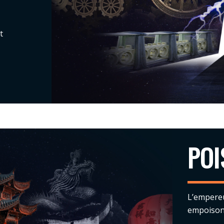
t
POI
L’empereu
empoisonn