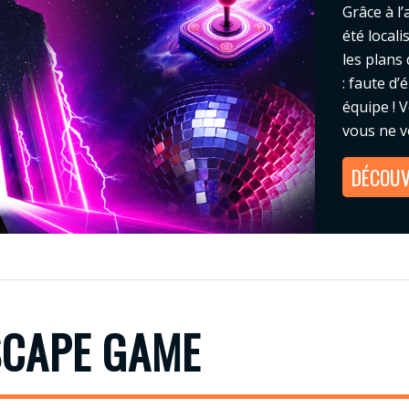
Grâce à l
été local
les plans
: faute d’
équipe ! 
vous ne v
DÉCOUV
SCAPE GAME