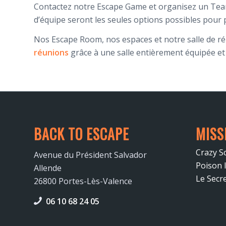
Contactez notre Escape Game et organisez un Team 
d’équipe seront les seules options possibles pour 
Nos Escape Room, nos espaces et notre salle de réu
réunions
grâce à une salle entièrement équipée et 
BACK TO ESCAPE
MISS
Crazy S
Avenue du Président Salvador
Poison 
Allende
Le Secr
26800 Portes-Lès-Valence
06 10 68 24 05