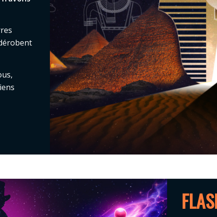
rres
 dérobent
ous,
iens
FLAS