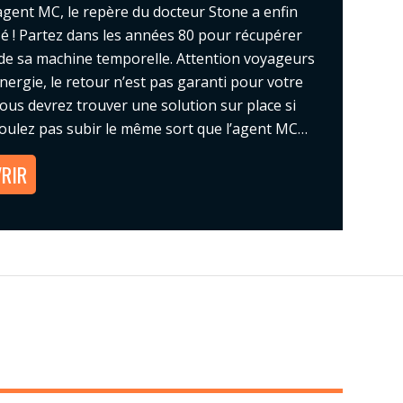
’agent MC, le repère du docteur Stone a enfin
isé ! Partez dans les années 80 pour récupérer
 de sa machine temporelle. Attention voyageurs
énergie, le retour n’est pas garanti pour votre
Vous devrez trouver une solution sur place si
oulez pas subir le même sort que l’agent MC…
RIR