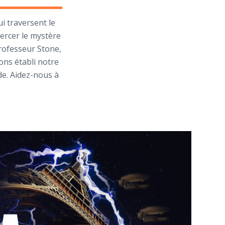
i traversent le
percer le mystère
professeur Stone,
vons établi notre
de. Aidez-nous à