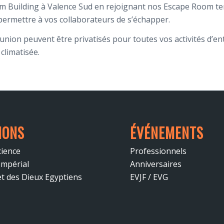
Building à Valence Sud en rejoignant nos Escape Room tempor
permettre à vos collaborateurs de s’échapper.
nion peuvent être privatisés pour toutes vos activités d’ent
climatisée.
IONS
ÉVÉNEMENTS
cience
Professionnels
Impérial
Anniversaires
et des Dieux Egyptiens
EVJF / EVG