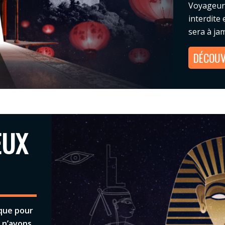
Voyageurs,
interdite 
sera à jam
DÉCOUV
EUX
ique pour
 n’avons