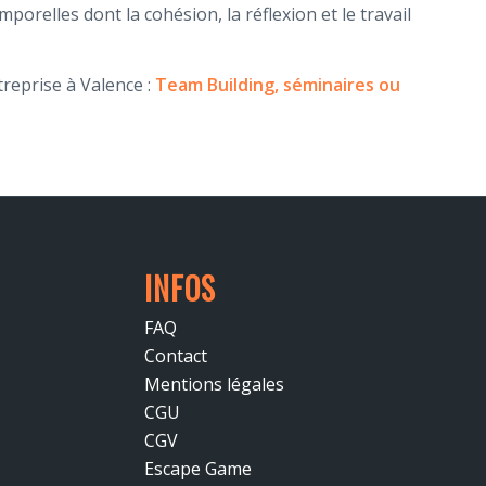
elles dont la cohésion, la réflexion et le travail
reprise à Valence :
Team Building, séminaires ou
INFOS
FAQ
Contact
Mentions légales
CGU
CGV
Escape Game