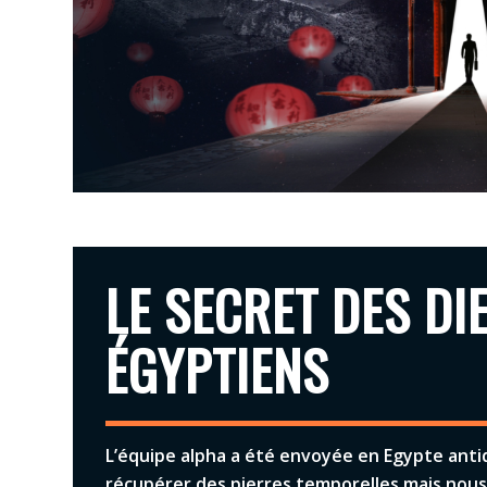
LE SECRET DES DI
ÉGYPTIENS
L’équipe alpha a été envoyée en Egypte ant
récupérer des pierres temporelles mais nous